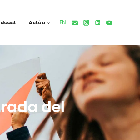
EN
odcast
Actúa
rada del