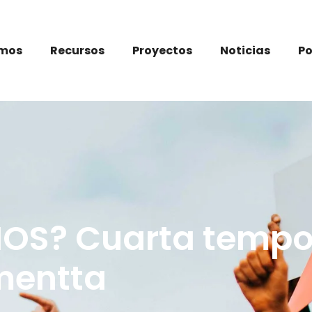
omos
Recursos
Proyectos
Noticias
P
S? Cuarta tempo
mentta