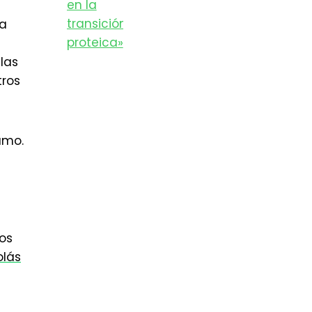
 a
las
tros
umo.
os
olás