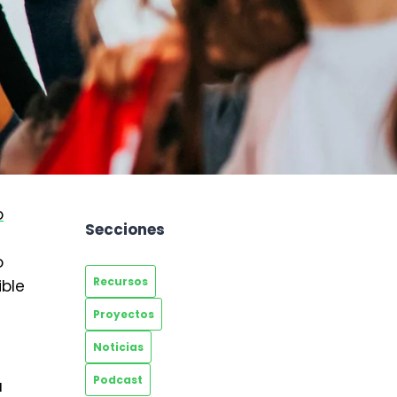
o
Secciones
o
Recursos
ible
Proyectos
Noticias
Podcast
a