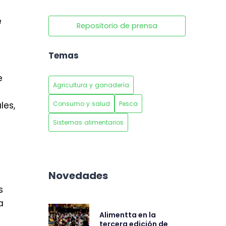
e
Repositorio de prensa
Temas
e
Agricultura y ganadería
Consumo y salud
Pesca
les,
Sistemas alimentarios
Novedades
s
a
Alimentta en la
tercera edición de