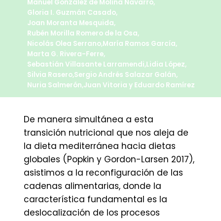
Manuel González de Molina Navarro
,
Gloria I. Guzmán Casado
,
Joan Moranta Mesquida
,
Rubén Morilla Romero de la Osa
,
Nicolás Olea Serrano
,
María Ramos García
,
Marta G. Rivera-Ferre
,
Sebastián Villasante Larramendi
,
Lidia López
,
Silvia Rasero
,
Sergio Andrés Salazar Galán
,
Nuria Salmerón
,
Juan Vitoria
y
Eduardo Ramírez
De manera simultánea a esta
transición nutricional que nos aleja de
la dieta mediterránea hacia dietas
globales (Popkin y Gordon-Larsen 2017),
asistimos a la reconfiguración de las
cadenas alimentarias, donde la
característica fundamental es la
deslocalización de los procesos