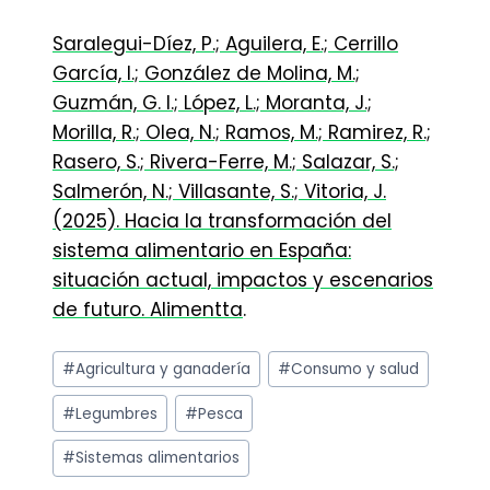
Saralegui-Díez, P.; Aguilera, E.; Cerrillo
García, I.; González de Molina, M.;
Guzmán, G. I.; López, L.; Moranta, J.;
Morilla, R.; Olea, N.; Ramos, M.; Ramirez, R.;
Rasero, S.; Rivera-Ferre, M.; Salazar, S.;
Salmerón, N.; Villasante, S.; Vitoria, J.
(2025). Hacia la transformación del
sistema alimentario en España:
situación actual, impactos y escenarios
de futuro. Alimentta
.
Etiquetas
#
Agricultura y ganadería
#
Consumo y salud
de
la
#
Legumbres
#
Pesca
entrada:
#
Sistemas alimentarios