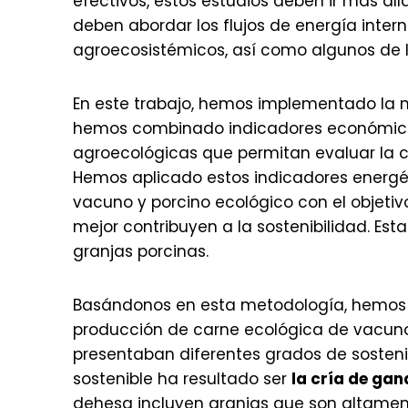
efectivos, estos estudios deben ir más al
deben abordar los flujos de energía inte
agroecosistémicos, así como algunos de l
En este trabajo, hemos implementado la m
hemos combinado indicadores económico
agroecológicas que permitan evaluar la 
Hemos aplicado estos indicadores energé
vacuno y porcino ecológico con el objetiv
mejor contribuyen a la sostenibilidad. Es
granjas porcinas.
Basándonos en esta metodología, hemos i
producción de carne ecológica de vacuno
presentaban diferentes grados de sostenib
sostenible ha resultado ser
la cría de ga
dehesa incluyen granjas que son altamen