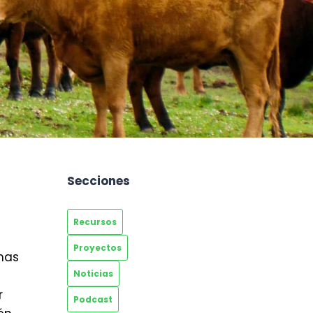
Secciones
Recursos
Proyectos
emas
Noticias
r
Podcast