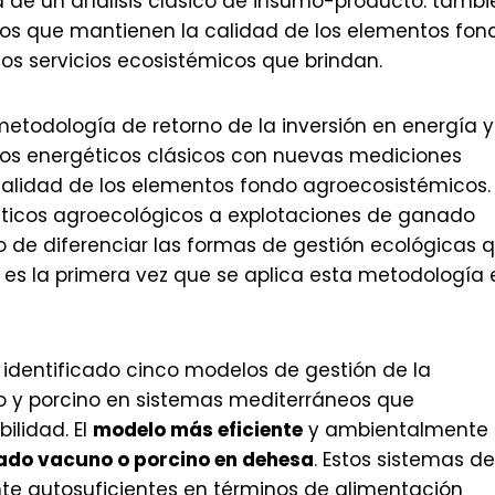
lá de un análisis clásico de insumo-producto: tambi
rnos que mantienen la calidad de los elementos fon
os servicios ecosistémicos que brindan.
etodología de retorno de la inversión en energía y
s energéticos clásicos con nuevas mediciones
calidad de los elementos fondo agroecosistémicos.
ticos agroecológicos a explotaciones de ganado
o de diferenciar las formas de gestión ecológicas 
ta es la primera vez que se aplica esta metodología 
dentificado cinco modelos de gestión de la
 y porcino en sistemas mediterráneos que
ilidad. El
modelo más eficiente
y ambientalmente
nado vacuno o porcino en dehesa
. Estos sistemas de
te autosuficientes en términos de alimentación