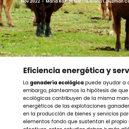
Nov 2022
María Ramos García
,
Gloria I. Guzmán 
Eficiencia energética y ser
La
ganadería ecológica
puede ayudar a q
embargo, planteamos la hipótesis de que 
ecológicas contribuyen de la misma maner
energéticos de las explotaciones ganadera
en la producción de bienes y servicios par
elementos fondo que sustentan el propio s