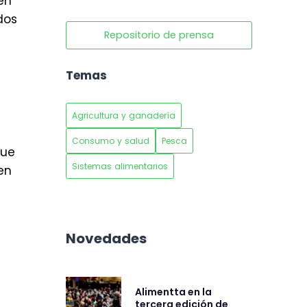
én
dos
Repositorio de prensa
Temas
Agricultura y ganadería
Consumo y salud
Pesca
que
Sistemas alimentarios
en
Novedades
Alimentta en la
tercera edición de