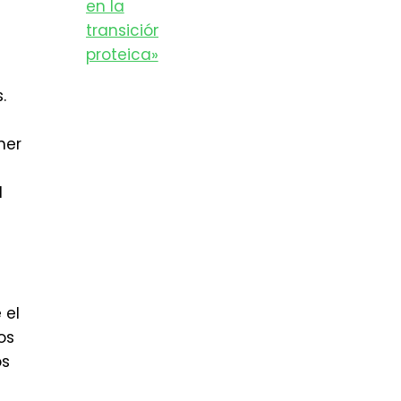
e
.
ner
l
 el
os
os