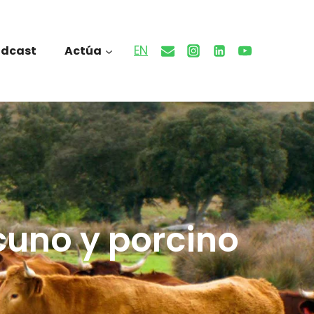
EN
odcast
Actúa
cuno y porcino