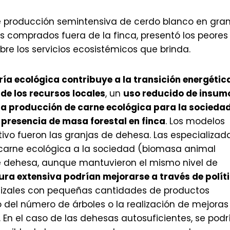
de producción semintensiva de cerdo blanco en gran
sos comprados fuera de la finca, presentó los peores
re los servicios ecosistémicos que brinda.
ía ecológica contribuye a la transición energétic
e los recursos locales
, un
uso reducido de insum
n la producción de carne ecológica para la socieda
a
presencia de masa forestal en finca
. Los modelos
tivo fueron las granjas de dehesa. Las especializad
carne ecológica a la sociedad (biomasa animal
de dehesa, aunque mantuvieron el mismo nivel de
ura extensiva podrían mejorarse a través de polít
stizales con pequeñas cantidades de productos
 del número de árboles o la realización de mejoras
 En el caso de las dehesas autosuficientes, se podr