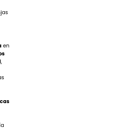
jas
a
en
os
d
,
as
icas
ía