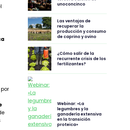
unoconcinco
l
Las ventajas de
recuperar la
producción y consumo
de caprino y ovino
ca
¿Cómo salir de la
recurrente crisis de los
fertilizantes?
 por
Webinar: «La
e
legumbres y la
de
ganadería extensiva
en la transición
s
proteica»