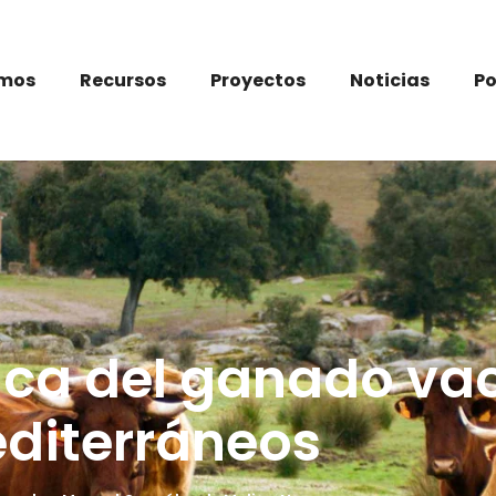
omos
Recursos
Proyectos
Noticias
P
ica del ganado va
diterráneos