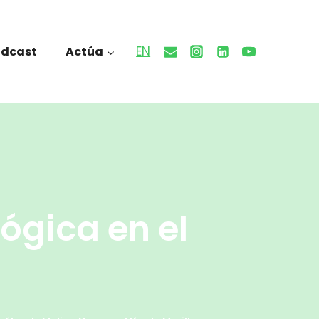
EN
odcast
Actúa
ógica en el