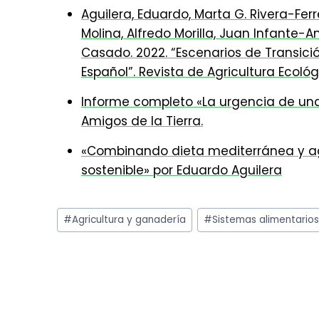
Aguilera, Eduardo, Marta G. Rivera-Fer
Molina, Alfredo Morilla, Juan Infante
Casado. 2022. “Escenarios de Transici
Español”. Revista de Agricultura Ecológi
Informe completo «La urgencia de una
Amigos de la Tierra.
«Combinando dieta mediterránea y ag
sostenible» por Eduardo Aguilera
Etiquetas
#
Agricultura y ganadería
#
Sistemas alimentario
de
la
entrada: