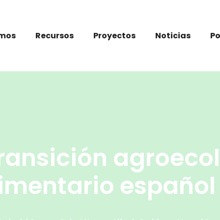
omos
Recursos
Proyectos
Noticias
P
ransición agroecol
imentario español