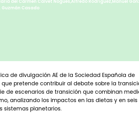
aría del Carmen Calvet Nogues
,
Alfredo Rodríguez
,
Manuel Gonz
 I. Guzmán Casado
gica de divulgación AE de la Sociedad Española de
 que pretende contribuir al debate sobre la transic
erie de escenarios de transición que combinan med
o, analizando los impactos en las dietas y en seis
s sistemas planetarios.