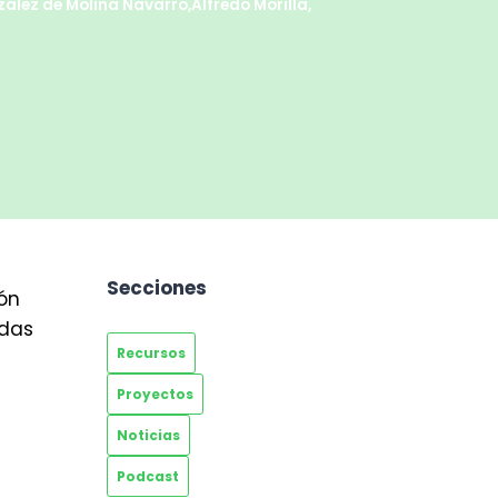
ález de Molina Navarro
,
Alfredo Morilla
,
Secciones
ión
idas
Recursos
Proyectos
Noticias
Podcast