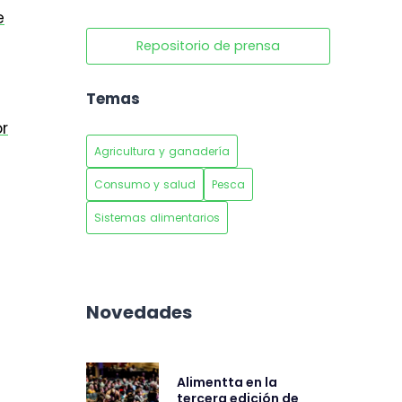
e
Repositorio de prensa
Temas
r
Agricultura y ganadería
Consumo y salud
Pesca
Sistemas alimentarios
Novedades
Alimentta en la
tercera edición de