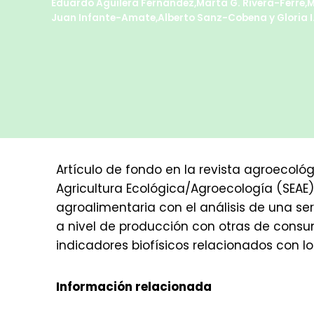
Eduardo Aguilera Fernández
,
Marta G. Rivera-Ferre
,
M
Juan Infante-Amate
,
Alberto Sanz-Cobena
y
Gloria
Artículo de fondo en la revista agroecoló
Agricultura Ecológica/Agroecología (SEAE)
agroalimentaria con el análisis de una s
a nivel de producción con otras de consum
indicadores biofísicos relacionados con lo
Información relacionada