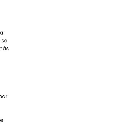
la
 se
 más
par
te