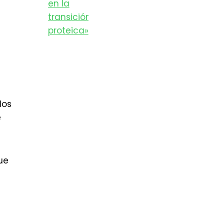
dos
e
ue