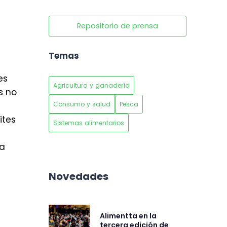
Repositorio de prensa
Temas
es
Agricultura y ganadería
s no
Consumo y salud
Pesca
ites
Sistemas alimentarios
ra
Novedades
Alimentta en la
tercera edición de