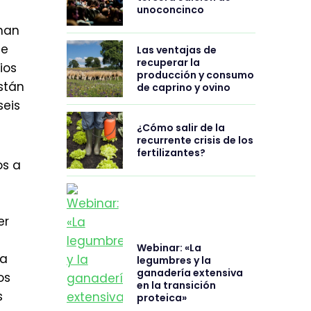
unoconcinco
 han
de
Las ventajas de
recuperar la
ios
producción y consumo
stán
de caprino y ovino
seis
¿Cómo salir de la
recurrente crisis de los
fertilizantes?
os a
er
Webinar: «La
la
legumbres y la
ganadería extensiva
os
en la transición
s
proteica»