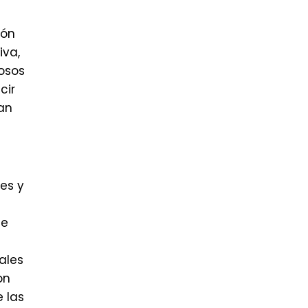
ión
iva,
osos
cir
an
es y
de
ales
on
 las