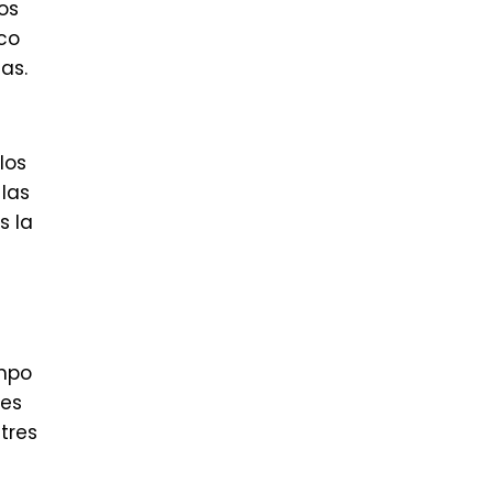
os
co
as.
los
 las
s la
ampo
les
tres