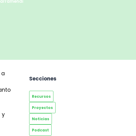
 Larramendi
 a
Secciones
anto
Recursos
Proyectos
 y
Noticias
Podcast