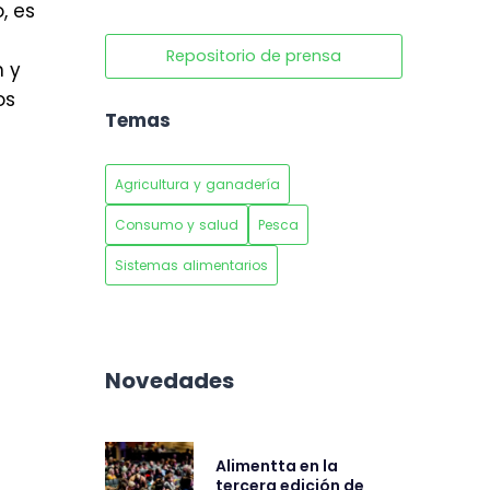
, es
Repositorio de prensa
n y
os
Temas
Agricultura y ganadería
Consumo y salud
Pesca
Sistemas alimentarios
Novedades
Alimentta en la
tercera edición de