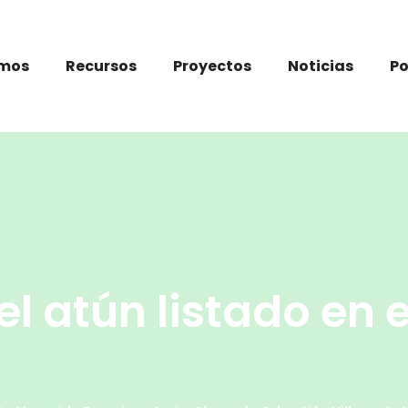
omos
Recursos
Proyectos
Noticias
P
el atún listado en 