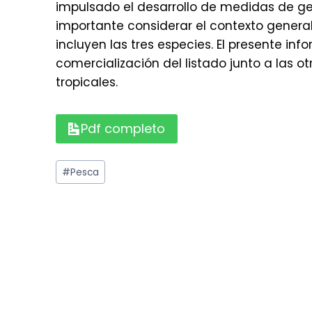
impulsado el desarrollo de medidas de gest
importante considerar el contexto genera
incluyen las tres especies. El presente in
comercialización del listado junto a las 
tropicales.
Pdf completo
Etiquetas
#
Pesca
de
la
entrada: