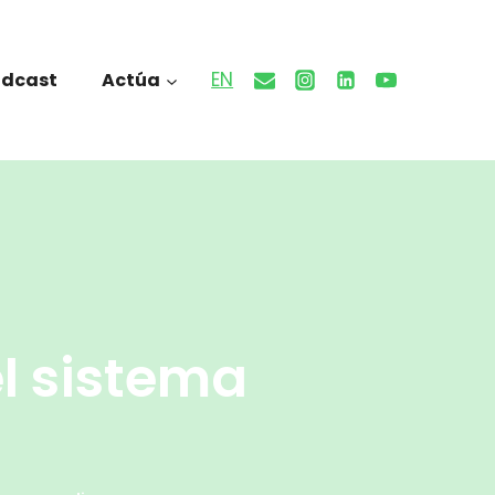
EN
odcast
Actúa
el sistema