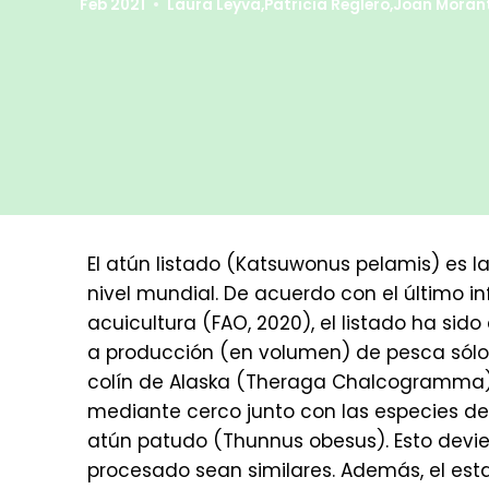
Feb 2021
Laura Leyva
,
Patricia Reglero
,
Joan Moran
El atún listado (Katsuwonus pelamis) es l
nivel mundial. De acuerdo con el último i
acuicultura (FAO, 2020), el listado ha si
a producción (en volumen) de pesca sólo p
colín de Alaska (Theraga Chalcogramma)
mediante cerco junto con las especies de 
atún patudo (Thunnus obesus). Esto devie
procesado sean similares. Además, el est