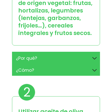
de origen vegetal: frutas,
hortalizas, legumbres
(lentejas, garbanzos,
frijoles…), cereales
integrales y frutos secos.
¿Por qué?
¿Cómo?
2
Utilizar aceite de oliva