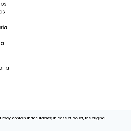
dos
os
ria.
 a
aria
t may contain inaccuracies; in case of doubt, the original