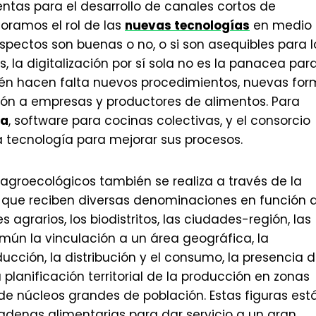
tas para el desarrollo de canales cortos de
loramos el rol de las
nuevas tecnologías
en medio
pectos son buenas o no, o si son asequibles para l
 la digitalización por sí sola no es la panacea par
ién hacen falta nuevos procedimientos, nuevas fo
ón a empresas y productores de alimentos. Para
va
, software para cocinas colectivas, y el consorcio
za tecnología para mejorar sus procesos.
 agroecológicos también se realiza a través de la
s que reciben diversas denominaciones en función 
 agrarios, los biodistritos, las ciudades-región, las
omún la vinculación a un área geográfica, la
ucción, la distribución y el consumo, la presencia 
a planificación territorial de la producción en zonas
 de núcleos grandes de población. Estas figuras est
cadenas alimentarias para dar servicio a un gran