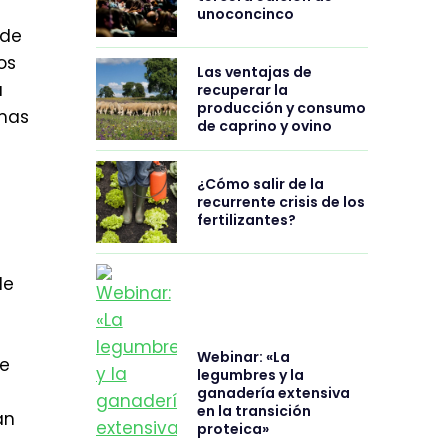
unoconcinco
 de
os
Las ventajas de
a
recuperar la
producción y consumo
rmas
de caprino y ovino
¿Cómo salir de la
recurrente crisis de los
fertilizantes?
de
Webinar: «La
de
legumbres y la
ganadería extensiva
en la transición
án
proteica»