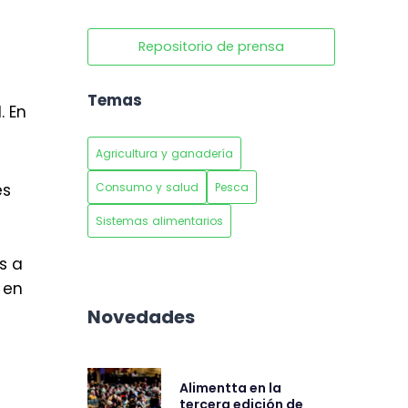
Repositorio de prensa
Temas
. En
Agricultura y ganadería
Consumo y salud
Pesca
es
Sistemas alimentarios
s a
 en
Novedades
Alimentta en la
tercera edición de