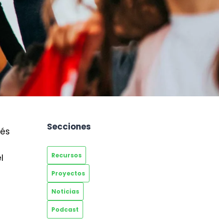
Secciones
vés
Recursos
l
Proyectos
Noticias
Podcast