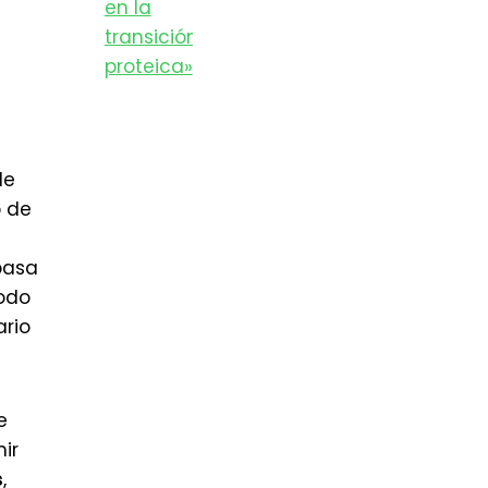
de
o de
pasa
todo
ario
e
ir
s
,