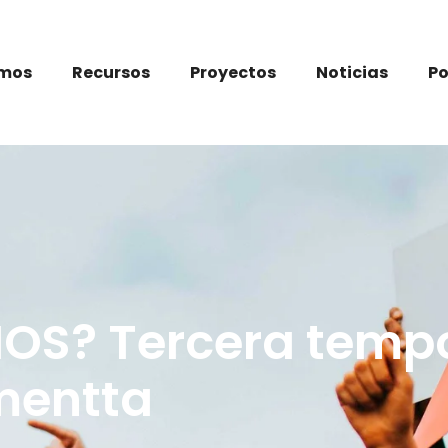
omos
Recursos
Proyectos
Noticias
P
S? Tercera tempo
mentta