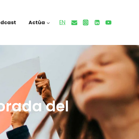
EN
odcast
Actúa
rada del