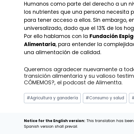
Humanos como parte del derecho a un niv
los nutrientes que una persona necesita p
para tener acceso a ellos. Sin embargo, 
universalizado, dado que el 13% de los h
Por ello hablamos con la
Fundación Espig
Alimentaria
, para entender la complejid
una alimentación de calidad.
Queremos agradecer nuevamente a todas e
transición alimentaria y su valioso te
CÓMEMOS?, el podcast de Alimentta.
Etiquetas
#
Agricultura y ganadería
#
Consumo y salud
de
la
entrada:
Notice for the English version:
This translation has been
Spanish version shall prevail.