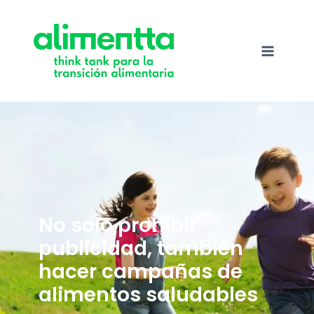
Saltar
al
contenido
No solo prohibir
publicidad, también
hacer campañas de
alimentos saludables