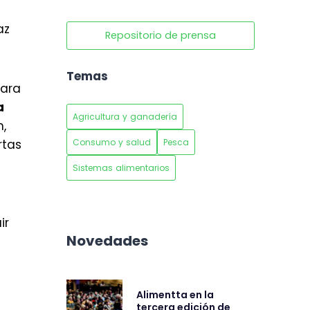
az
Repositorio de prensa
Temas
para
a
Agricultura y ganadería
n,
Consumo y salud
Pesca
rtas
Sistemas alimentarios
ir
Novedades
Alimentta en la
tercera edición de