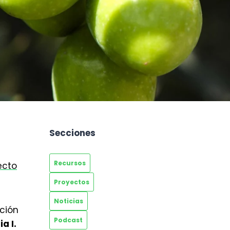
Secciones
Recursos
ecto
Proyectos
Noticias
ición
Podcast
ia I.