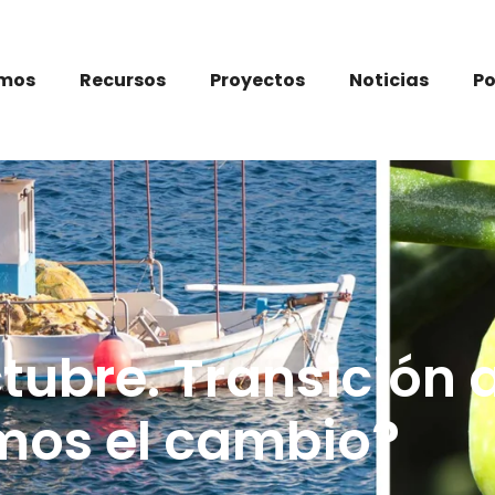
omos
Recursos
Proyectos
Noticias
P
tubre. Transición 
mos el cambio?