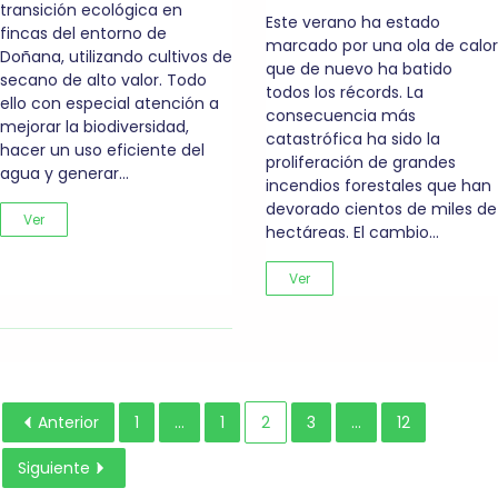
transición ecológica en
Este verano ha estado
fincas del entorno de
marcado por una ola de calor
Doñana, utilizando cultivos de
que de nuevo ha batido
secano de alto valor. Todo
todos los récords. La
ello con especial atención a
consecuencia más
mejorar la biodiversidad,
catastrófica ha sido la
hacer un uso eficiente del
proliferación de grandes
agua y generar…
incendios forestales que han
devorado cientos de miles de
Ver
hectáreas. El cambio…
Ver
Anterior
1
...
1
2
3
...
12
Siguiente