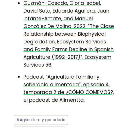
Guzmán-Casado, Gloria Isabel,
David Soto, Eduardo Aguilera, Juan
Infante-Amate, and Manuel
González De Molina. 2022. “The Close
Relationship between Biophysical
Degradation, Ecosystem Services
and Family Farms Decline in Spanish
Agriculture (1992-2017)”. Ecosystem
Services 56.
Podcast “Agricultura familiar y
soberanía alimentaria”, episodio 4,
temporada 2 de ¿CÓMO COMEMOS?,
el podcast de Alimentta.
Etiquetas
#
Agricultura y ganadería
de