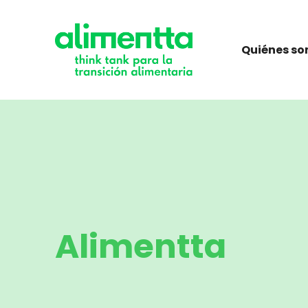
Saltar
al
contenido
Quiénes s
Alimentta