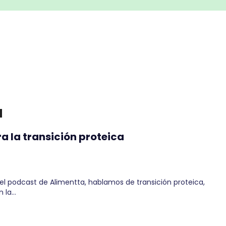
a
a la transición proteica
l podcast de Alimentta, hablamos de transición proteica,
n la…