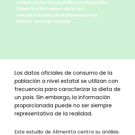
Isabel Cerrillo García
,
Pablo Saralegui Díez
,
Rubén Morilla Romero de la Osa
,
Manuel González de Molina Navarro
y
Gloria I. Guzmán Casado
Los datos oficiales de consumo de la
población a nivel estatal se utilizan con
frecuencia para caracterizar la dieta de
un país. Sin embargo, la información
proporcionada puede no ser siempre
representativa de la realidad.
Este estudio de Alimentta centra su análisis