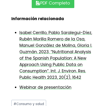
PDF Completo
Información relacionada
Isabel Cerrillo, Pablo Saralegui-Díez,
Rubén Morilla Romero de la Osa,
Manuel González de Molina, Gloria I.
Guzmán. 2023. “Nutritional Analysis
of the Spanish Population: A New
Approach Using Public Data on
Consumption”. Int. J. Environ. Res.
Public Health 2023, 20(2), 1642
Webinar de presentación
Etiquetas
#
Consumo y salud