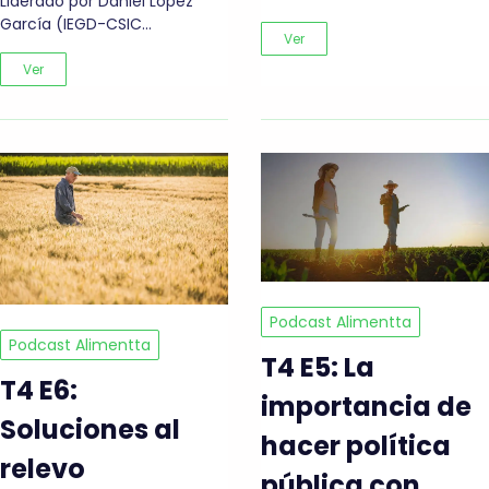
Liderado por Daniel López
García (IEGD-CSIC…
Ver
Ver
Podcast Alimentta
Podcast Alimentta
T4 E5: La
T4 E6:
importancia de
Soluciones al
hacer política
relevo
pública con