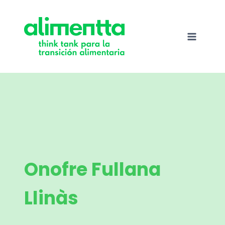
Saltar
al
contenido
Onofre Fullana
Llinàs