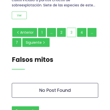
casos incluso a puntos críticos de
sobreexplotación. Siete de las especies de este…
Ver
Anterior
1
…
2
3
4
…
7
Siguiente
Falsos mitos
No Post Found